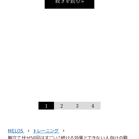
続きを読む »
1
2
3
4
MELOS
トレーニング
腕立て伏せ50回はすごい？続ける効果とできない人向けの鍛