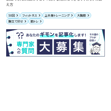
え方
50回
フィットネス
上半身トレーニング
大胸筋
腕立て伏せ
筋トレ