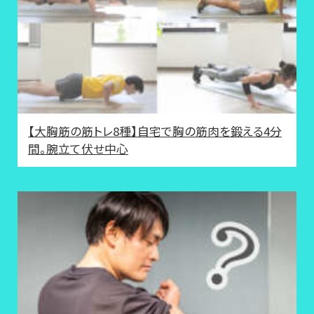
【大胸筋の筋トレ8種】自宅で胸の筋肉を鍛える4分
間。腕立て伏せ中心