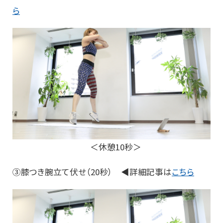
ら
＜休憩10秒＞
③膝つき腕立て伏せ（20秒） ◀詳細記事は
こちら