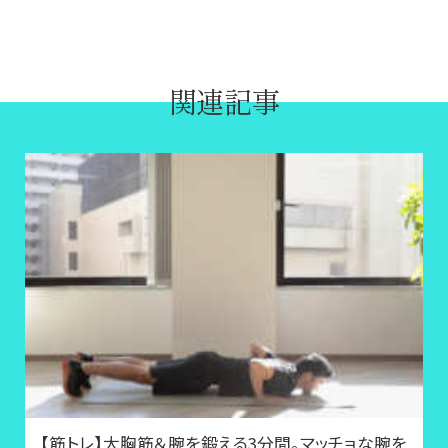
関連記事
【筋トレ】大胸筋＆腕を鍛える3分間。マッチョな腕を