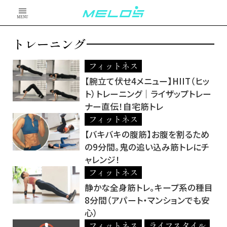
MENU
トレーニング
フィットネス
【腕立て伏せ4メニュー】HIIT（ヒッ
ト）トレーニング│ライザップトレー
ナー直伝！自宅筋トレ
フィットネス
【バキバキの腹筋】お腹を割るため
の9分間。鬼の追い込み筋トレにチ
ャレンジ！
フィットネス
静かな全身筋トレ。キープ系の種目
8分間（アパート・マンションでも安
心）
フィットネス
ライフスタイル