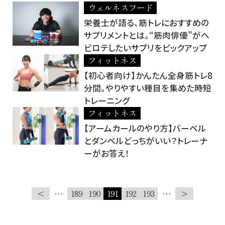
ウェルネスフード
栄養士が語る、筋トレにおすすめの
サプリメントとは。“筋肉俳優”がヘ
ビロテしたいサプリをピックアップ
フィットネス
【初心者向け】かんたん全身筋トレ8
分間。やりやすい種目を集めた時短
トレーニング
フィットネス
【アームカールのやり方】バーベル
とダンベルどっちがいい？トレーナ
ーがお答え！
<
…
189
190
191
192
193
…
>