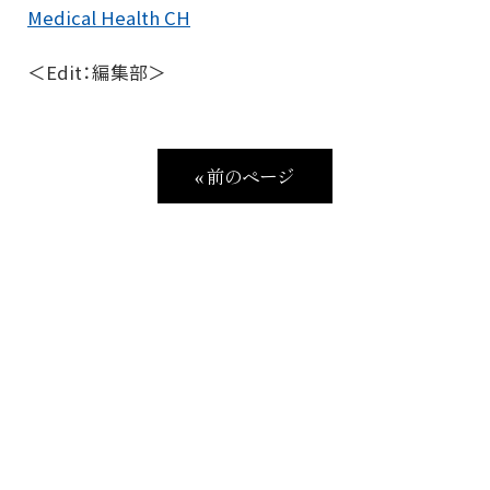
Medical Health CH
＜Edit：編集部＞
« 前のページ