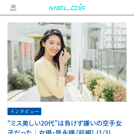
MENU
インタビュー
“ミス美しい20代”は負けず嫌いの空手女
子だった│女優・是永瞳（前編） (1/3)