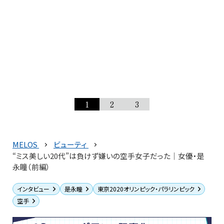
1
2
3
MELOS
ビューティ
“ミス美しい20代”は負けず嫌いの空手女子だった│女優・是
永瞳（前編）
インタビュー
是永瞳
東京2020オリンピック・パラリンピック
空手