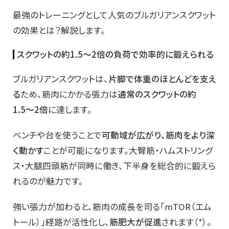
最強のトレーニングとして人気のブルガリアンスクワット
の効果とは？解説します。
スクワットの約1.5〜2倍の負荷で効率的に鍛えられる
ブルガリアンスクワットは、
片脚で体重のほとんどを支え
る
ため、筋肉にかかる張力は
通常のスクワットの約
1.5〜2倍
に達します。
ベンチや台を使うことで
可動域が広がり、筋肉をより深
く動かす
ことが可能になります。大臀筋・ハムストリング
ス・大腿四頭筋が同時に働き、下半身を総合的に鍛えら
れるのが魅力です。
強い張力が加わると、筋肉の成長を司る「mTOR（エム
トール）」経路が活性化し、
筋肥大が促進
されます（*）。