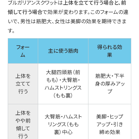
ブルガリアンスクワットは
上体を立てて行う場合と、前
傾して行う場合
で効果が変わります。このフォームの違
いで、男性は筋肥大、女性は美脚の効果を期待できま
す。
フォー
得られる効
主に使う筋肉
ム
果
大腿四頭筋（前
上体を
筋肥大・下半
もも）・大臀筋・
立てて
身の厚みアッ
ハムストリングス
行う
プ
（もも裏）
上体を
大臀筋・ハムスト
美脚・ヒップ
やや前
リングス（もも
アップ・引き
傾して
裏）中心
締め効果
行う