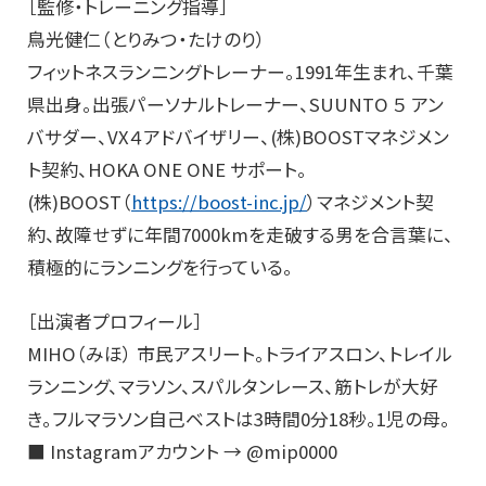
［監修・トレーニング指導］
鳥光健仁（とりみつ・たけのり）
フィットネスランニングトレーナー。1991年生まれ、千葉
県出身。出張パーソナルトレーナー、SUUNTO ５ アン
バサダー、VX４アドバイザリー、(株)BOOSTマネジメン
ト契約、HOKA ONE ONE サポート。
(株)BOOST（
https://boost-inc.jp/
）マネジメント契
約、故障せずに年間7000kmを走破する男を合言葉に、
積極的にランニングを行っている。
［出演者プロフィール］
MIHO（みほ） 市民アスリート。トライアスロン、トレイル
ランニング、マラソン、スパルタンレース、筋トレが大好
き。フルマラソン自己ベストは3時間0分18秒。1児の母。
■ Instagramアカウント → @mip0000