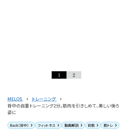
1
2
MELOS
トレーニング
背中の自重トレーニング2分。筋肉を引きしめて、美しい後ろ
姿に
Back（背中）
フィットネス
動画解説
背筋
筋トレ