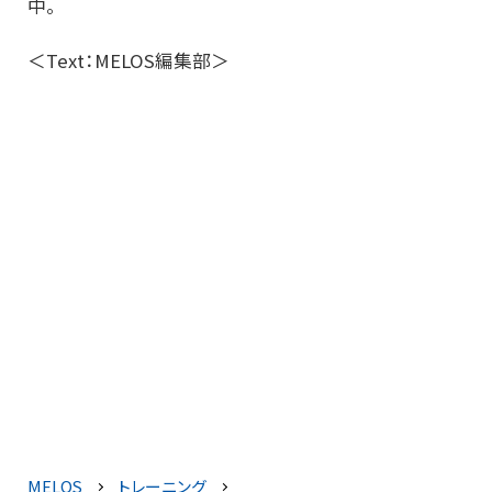
中。
＜Text：MELOS編集部＞
MELOS
トレーニング