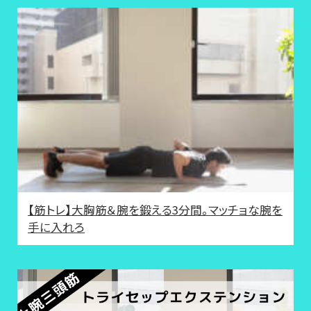
【筋トレ】大胸筋＆腕を鍛える3分間。マッチョな腕を
手に入れろ