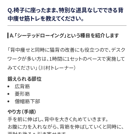
Q
.
椅子に座ったまま、特別な道具なしでできる背
中痩せ筋トレを教えてください。
A.
「
シーテッドローイング」という種目を紹介します
「背中痩せと同時に猫背の改善にも役立つので、デスク
ワークが多い方は、1時間に1セットのペースで実施して
みてください」（
川村トレーナー
）
鍛えられる部位
広背筋
菱形筋
僧帽筋下部
やり方（手順）
手を前に伸ばし、背中を大きく丸めていきます。
お腹に力を入れながら、背筋を伸ばしていくと同時に
、
両
肘を後
ろへ
引き寄せます。