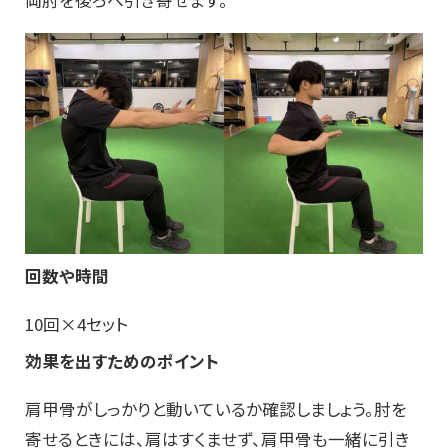
回数や時間
10回×4セット
効果を出すためのポイント
肩甲骨がしっかりと動いているか確認しましょう。肘を
寄せる
とき
には、肩は
すくませず
、
肩甲骨も一緒に引き