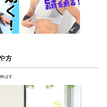
や方
は伸ばす