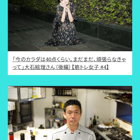
「今のカラダは40点くらい。まだまだ、頑張らなきゃ
って」大石絵理さん（後編）【筋トレ女子 #4】