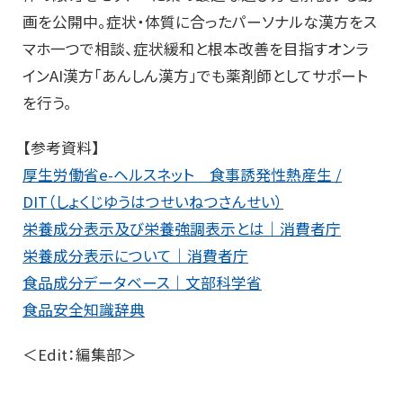
画を公開中。
症状・体質に合ったパーソナルな漢方をス
マホ一つで相談、症状緩和と根本改善を目指すオンラ
インAI漢方「あんしん漢方」でも薬剤師としてサポート
を行う。
【参考資料】
厚生労働省e-ヘルスネット 食事誘発性熱産生 /
DIT（しょくじゆうはつせいねつさんせい）
栄養成分表示及び栄養強調表示とは｜消費者庁
栄養成分表示について｜消費者庁
食品成分データベース｜文部科学省
食品安全知識辞典
＜Edit：編集部＞