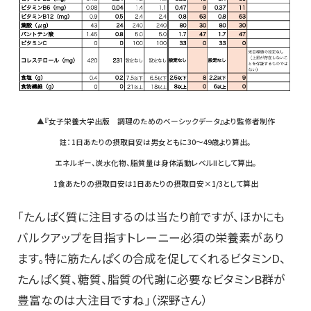
▲『女子栄養大学出版 調理のためのベーシックデータ』より監修者制作
註：1日あたりの摂取目安は男女ともに30～49歳より算出。
エネルギー、炭水化物、脂質量は身体活動レベルⅡとして算出。
1食あたりの摂取目安は1日あたりの摂取目安×1/3として算出
「たんぱく質に注目するのは当たり前ですが、ほかにも
バルクアップを目指すトレーニー必須の栄養素があり
ます。特に筋たんぱくの合成を促してくれるビタミンD、
たんぱく質、糖質、脂質の代謝に必要なビタミンB群が
豊富なのは大注目ですね」（深野さん）