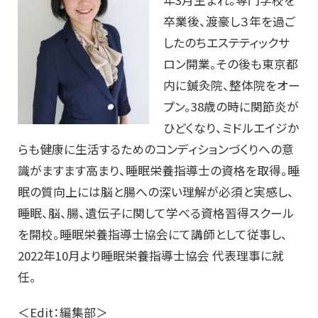
卒業後、渡豪し３年を過ご
したのちエステティックサ
ロン開業。その後も東京都
内に鍼灸院、整体院をオー
プン。38歳の時に関節炎が
ひどくなり、ミドルエイジか
らも健康に生活するためのコンディションづくりへの意
識がますます高まり、睡眠栄養指導士の資格を取得。睡
眠の質向上には脳と腸への深い理解が必須と実感し、
睡眠、脳、腸、遺伝子に関して学べる資格習得スクール
を開校。睡眠栄養指導士協会にて講師として従事し、
2022年10月より睡眠栄養指導士協会 代表理事に就
任。
＜Edit：編集部＞