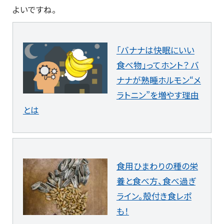
よいですね。
「バナナは快眠にいい
食べ物」ってホント？ バ
ナナが熟睡ホルモン“メ
ラトニン”を増やす理由
とは
食用ひまわりの種の栄
養と食べ方、食べ過ぎ
ライン。殻付き食レポ
も！