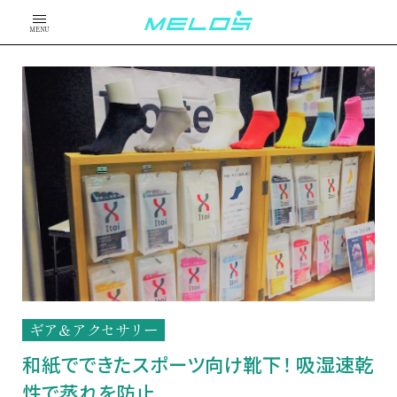
MENU
ギア＆アクセサリー
和紙でできたスポーツ向け靴下！ 吸湿速乾
性で蒸れを防止