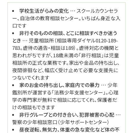
学校生活がらみの変化 …
スクールカウンセラ
ー、自治体の教育相談センター。いちばん身近な入
口です
非行そのものの相談、どこに相談すべきか迷う
とき …
児童相談所（相談専用ダイヤル0120-189-
783。虐待の通告・相談は189）。虐待対応の機関と
思われがちですが、18歳未満の「非行相談」は児童
相談所の正式な業務です。家出や金品の持ち出し、
夜間徘徊など、幅広く受け止めて必要な支援先に
つないでくれます
家のお金の持ち出し、家庭内での暴力 …
少年
鑑別所が運営する「法務少年支援センター」。心理
学の専門家が無料で相談に応じてくれ、保護者だ
けの相談もできます
非行グループとの付き合い、犯罪被害の心配 …
警察の少年相談窓口（少年サポートセンター）
昼夜逆転、無気力、体重の急な変化など体の不