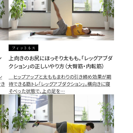
フィットネス
ン
上向きのお尻にほっそり太もも。「レッグアブダ
クション」の正しいやり方（大臀筋・内転筋）
ン
ヒップアップと太ももまわりの引き締め効果が期
でき
待できる筋トレ「レッグアブダクション」。横向きに寝
そべった状態で、上の足を…