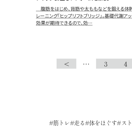
腹筋をはじめ、背筋や太ももなどを鍛える体
レーニング「ヒップリフトブリッジ」。基礎代謝ア
効果が期待できるので、効…
<
…
3
4
筋トレ
走る
体をほぐす
ス