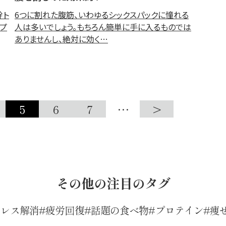
幹ト
6つに割れた腹筋、いわゆるシックスパックに憧れる
ップ
人は多いでしょう。もちろん簡単に手に入るものでは
ありませんし、絶対に効く…
5
6
7
…
>
その他の注目のタグ
トレス解消
疲労回復
話題の食べ物
プロテイン
痩