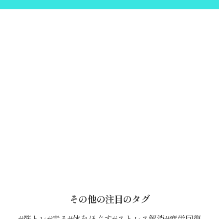
その他の注目のタグ
筋トレ
走る
体をほぐす
ストレス解消
疲労回復