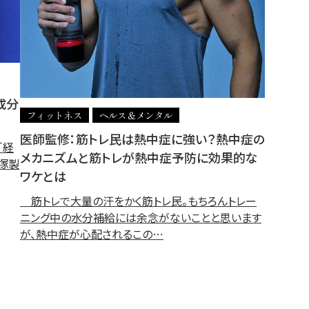
成分
フィットネス
ヘルス＆メンタル
医師監修：筋トレ民は熱中症に強い？熱中症の
「経
メカニズムと筋トレが熱中症予防に効果的な
塚製
ワケとは
筋トレで大量の汗をかく筋トレ民。もちろんトレー
ニング中の水分補給には余念がないことと思います
が、熱中症が心配されるこの…