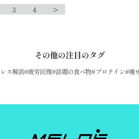
3
4
>
その他の注目のタグ
トレス解消
疲労回復
話題の食べ物
プロテイン
痩