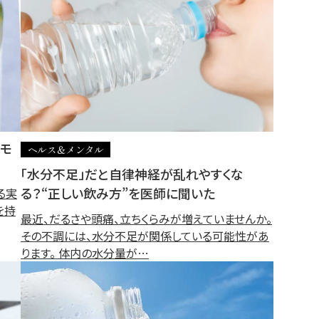
レモ
ヘルス＆メンタル
「水分不足」だと自律神経が乱れやすくな
る？“正しい飲み方”を医師に聞いた
る実
を持
最近、だるさや頭痛、立ちくらみが増えていませんか。
その不調には、水分不足が関係している可能性があ
ります。 体内の水分量が…