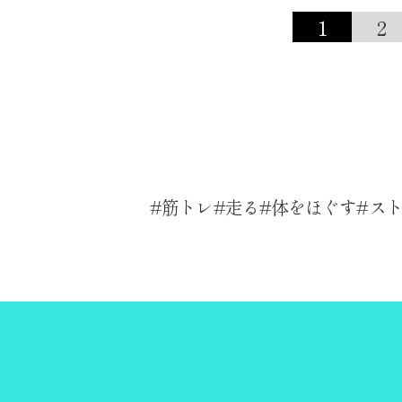
1
2
筋トレ
走る
体をほぐす
ス