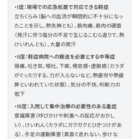
・Ⅰ度：現場での応急処置で対応できる軽症
立ちくらみ（脳への血流が瞬間的に不十分になっ
たことを示し、熱失神とも）、筋肉痛、筋肉の硬直
（発汗に伴う塩分の不足で生じるこむら返りで、熱
けいれんとも）、大量の発汗
・Ⅱ度：軽症病院への搬送を必要とする中等症
頭痛、吐き気、嘔吐、下痢、倦怠感・虚脱感（カラダ
がぐったりする、力が入らないなど、熱疲労や熱疲
弊といわれていた状態）、気分の不快、判断力の
低下
・Ⅲ度：入院して集中治療の必要性のある重症
意識障害（呼びかけや刺激への反応がおかし
い）、けいれん（カラダにガクガクとひきつけがあ
る）、手足の運動障害（真直ぐ走れない、歩けな