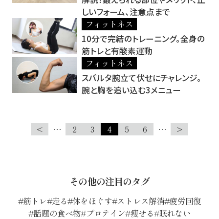
しいフォーム、注意点まで
フィットネス
10分で完結のトレーニング。全身の
筋トレと有酸素運動
フィットネス
スパルタ腕立て伏せにチャレンジ。
腕と胸を追い込む3メニュー
<
…
2
3
4
5
6
…
>
その他の注目のタグ
筋トレ
走る
体をほぐす
ストレス解消
疲労回復
話題の食べ物
プロテイン
痩せる
眠れない