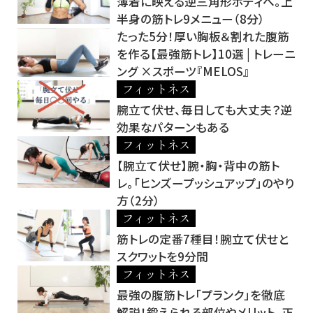
薄着に映える逆三角形ボディへ。上
半身の筋トレ9メニュー（8分）
たった5分！厚い胸板＆割れた腹筋
を作る【最強筋トレ】10選 | トレーニ
ング ×スポーツ『MELOS』
フィットネス
腕立て伏せ、毎日しても大丈夫？逆
効果なパターンもある
フィットネス
【腕立て伏せ】腕・胸・背中の筋ト
レ。「ヒンズープッシュアップ」のやり
方（2分）
フィットネス
筋トレの定番7種目！腕立て伏せと
スクワットを9分間
フィットネス
最強の腹筋トレ「プランク」を徹底
解説！鍛えられる部位やメリット、正