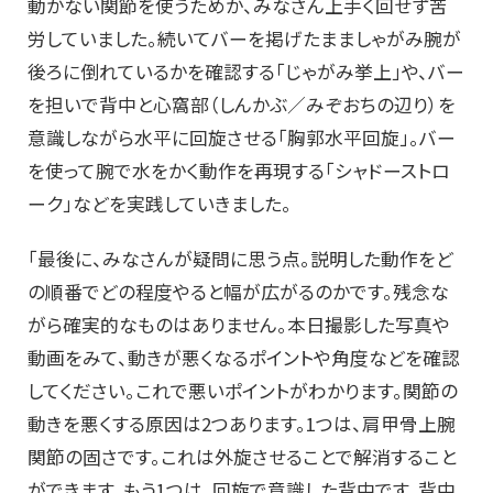
動かない関節を使うためか、みなさん上手く回せず苦
労していました。続いてバーを掲げたまましゃがみ腕が
後ろに倒れているかを確認する「じゃがみ挙上」や、バー
を担いで背中と心窩部（しんかぶ／みぞおちの辺り）を
意識しながら水平に回旋させる「胸郭水平回旋」。バー
を使って腕で水をかく動作を再現する「シャドーストロ
ーク」などを実践していきました。
「最後に、みなさんが疑問に思う点。説明した動作をど
の順番でどの程度やると幅が広がるのかです。残念な
がら確実的なものはありません。本日撮影した写真や
動画をみて、動きが悪くなるポイントや角度などを確認
してください。これで悪いポイントがわかります。関節の
動きを悪くする原因は2つあります。1つは、肩甲骨上腕
関節の固さです。これは外旋させることで解消すること
ができます。もう1つは、回旋で意識した背中です。背中