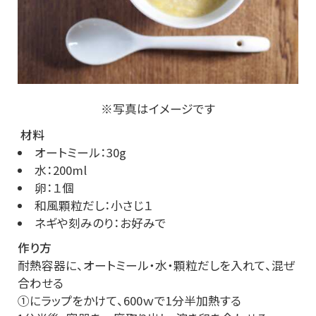
※写真はイメージです
材料
オートミール：30g
水：200ml
卵：１個
和風顆粒だし：小さじ１
ネギや刻みのり：お好みで
作り方
耐熱容器に、オートミール・水・顆粒だしを入れて、混ぜ
合わせる
①にラップをかけて、600ｗで1分半加熱する