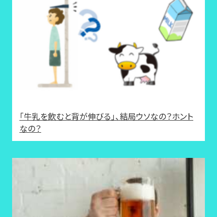
「牛乳を飲むと背が伸びる」、結局ウソなの？ホント
なの？