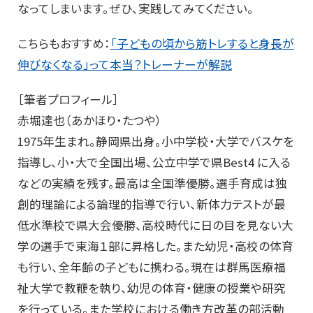
なってしまいます。ぜひ、実践してみてください。
こちらもおすすめ：
「子どもの頃から筋トレすると身長が
伸びなくなる」って本当？トレーナーが解説
［筆者プロフィール］
赤堀達也（あかほり・たつや）
1975年生まれ。静岡県出身。小中学校・大学でバスケを
指導し、小・大で全国出場、公立中学で県Best4 に入る
などの実績を残す。最高は全国準優勝。選手育成は独
創的理論による論理的指導で行い、新体力テストが最
低水準校で県大会優勝、高校時代に日の目を見ない大
学の選手で東海１部に昇格した。また幼児・高校の体育
も行い、全年齢の子どもに携わる。現在は群馬医療福
祉大学で教鞭を執り、幼児の体育・健康の授業や研究
を行っている。また学校における働き方改革の部活動