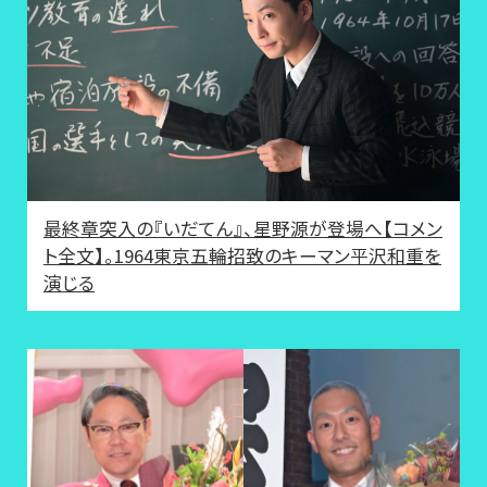
最終章突入の『いだてん』、星野源が登場へ【コメン
ト全文】。1964東京五輪招致のキーマン平沢和重を
演じる