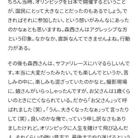
ちろん当時、オリンピックを日本で開催するということ
が、国民にとって大きなことだったのもあるでしょう。で
きればそれに参加したい、という想いがみんなにあった
のかなぁとも思いますね。森西さんはアグレッシブな方
という印象。なかなか、直訴なんてできませんよね。行動
力がある。
その後も森西さんは、サファリレースにハマるらしいんで
す。本当に大変だったみたい。でも楽しんでというか、苦
しみの中に、楽しみも混ざっていたのかなと。撮影現場
に、娘さんがいらっしゃったんですが、お父さんは1歳くら
いのときに亡くなられている。だから「お父さん」って呼
ばれました（笑）。「うん、大きくなったなぁ」って言ったり
して（笑）。良いのかな俺で、っていう申し訳なさもあり
ましたけれど。オリンピックに人生を賭けて飛び込んだ
人。それくらいの強い意志で、最後までやり遂げるという