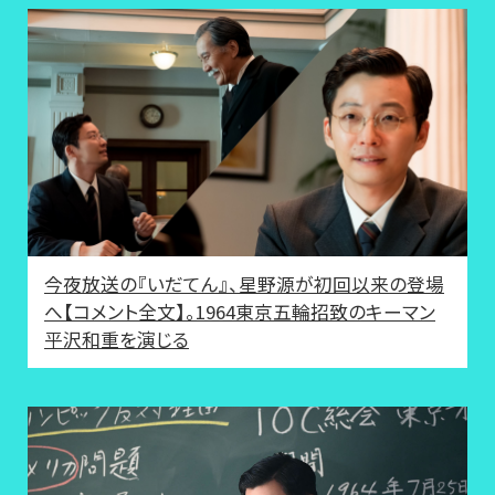
今夜放送の『いだてん』、星野源が初回以来の登場
へ【コメント全文】。1964東京五輪招致のキーマン
平沢和重を演じる