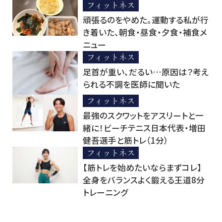
フィットネス
頑張るのをやめた。運動する私が行
き着いた、朝食・昼食・夕食・補食メ
ニュー
フィットネス
足首が重い、だるい…原因は？考え
られる不調を医師に聞いた
フィットネス
最強のスクワットをアスリートと一
緒に！ビーチテニス日本代表・増田
健吾選手と筋トレ（1分）
フィットネス
【筋トレを始めたいならまずコレ】
全身をバランスよく鍛える王道8分
トレーニング