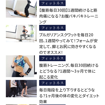
フィットネス
【腹筋毎日30回】1週間続けると筋
肉痛になる？お腹バキバキトレーニ
ング
フィットネス
ブルガリアンスクワットを毎日20
回、1週間やってみて！フォームが安
定して、脚とお尻に効きやすくなる
のでオススメ！
フィットネス
腹筋トレーニング、毎日30回続ける
とどうなる？1週間～3ヶ月で体に
起こる変化
フィットネス
毎日階段を上り下りするとどうな
る？1ヶ月後の体の変化とダイエット
効果