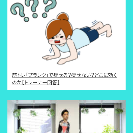
筋トレ「プランク」で痩せる？痩せない？どこに効く
のか［トレーナー回答］