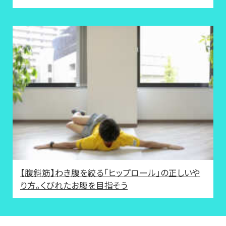
【腹斜筋】わき腹を絞る「ヒップロール」の正しいや
り方。くびれたお腹を目指そう