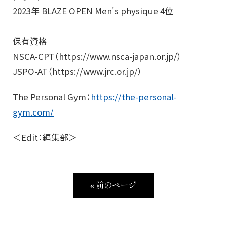
2023年 BLAZE OPEN Men's physique 4位
保有資格
NSCA-CPT（https://www.nsca-japan.or.jp/）
JSPO-AT（https://www.jrc.or.jp/）
The Personal Gym：
https://the-personal-
gym.com/
＜Edit：編集部＞
« 前のページ