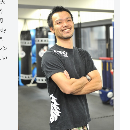
育大
）
問
dy
年。
シン
てい