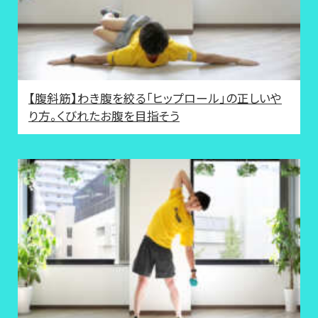
【腹斜筋】わき腹を絞る「ヒップロール」の正しいや
り方。くびれたお腹を目指そう