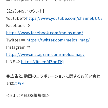
【公式SNSアカウント】
Youtube⇒
https://www.youtube.com/channel/UCS
Facebook ⇒
https://www.facebook.com/melos.mag/
Twitter ⇒
https://twitter.com/melos_mag/
Instagram ⇒
https://www.instagram.com/melos.mag/
LINE ⇒
https://lin.ee/4ZoeTKj
◆広告と、動画のコラボレーションに関するお問い合わ
せは
こちら
＜Edit：MELOS編集部＞