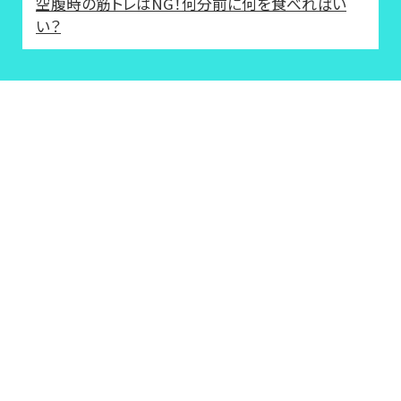
空腹時の筋トレはNG！何分前に何を食べればい
い？