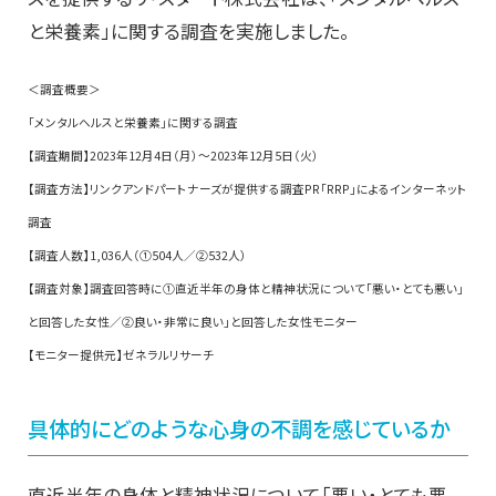
と栄養素」に関する調査を実施しました。
＜調査概要＞
「メンタルヘルスと栄養素」に関する調査
【調査期間】2023年12月4日（月）～2023年12月5日（火）
【調査方法】リンクアンドパートナーズが提供する調査PR「RRP」によるインターネット
調査
【調査人数】1,036人（①504人／②532人）
【調査対象】調査回答時に①直近半年の身体と精神状況について「悪い・とても悪い」
と回答した女性／②良い・非常に良い」と回答した女性モニター
【モニター提供元】ゼネラルリサーチ
具体的にどのような心身の不調を感じているか
直近半年の身体と精神状況について「悪い・とても悪