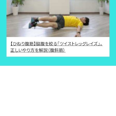
【ひねり腹筋】脇腹を絞る「ツイストレッグレイズ」。
正しいやり方を解説（腹斜筋）