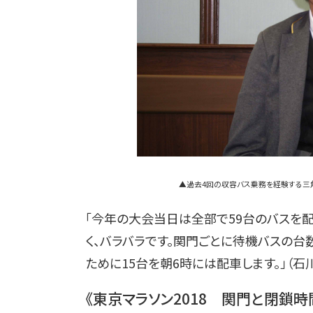
▲過去4回の収容バス乗務を経験する三
「今年の大会当日は全部で59台のバスを
く、バラバラです。関門ごとに待機バスの台
ために15台を朝6時には配車します。」（石
《東京マラソン2018 関門と閉鎖時