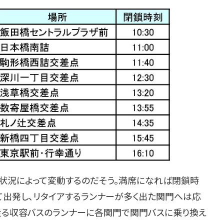
状況によって変動するのだそう。満席になれば閉鎖時
て出発し、リタイアするランナーが多く出た関門へは応
走る収容バスのランナーに各関門で関門バスに乗り換え