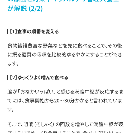
が解説 (2/2)
【1】
食事の順番を変える
食物繊維豊富な野菜などを先に食べることで、その
後
に摂る糖質の吸収を比較的ゆるやかにすることができ
ます。
【2】
ゆっくりよく噛んで食べる
脳が「おなかいっぱい」と感じる満腹中枢が反応するま
で
には
、食事開始から
20～30分かかると
言われて
いま
す。
そこで、咀嚼
（そしゃく）
の回数を増やして満腹中枢が反