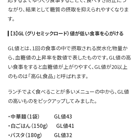
応す
るまでゆっくり食事することで、食べすぎ防止につ
ながり、結果として糖質の摂取を抑えられやすくなりま
す。
【3】
GL
（
グリセミックロード
）
値が低い食事を心がける
GL
値とは、1回の食事の中で摂取される炭水化物量か
ら
、
血糖値の上昇率を数値で表したものです。GL値の高
い食事をすると血糖値が上がりやす
く、
GL値が20以上
のものは「高GL食品」と
呼ばれ
ます。
ランチでよく食べる
ことが多い
メニュー
の中から、
GL値
の高い
ものをピックアップ
し
てみました
。
・中華麺（1袋） GL値43
・白ごはん（150g） GL値41
・パスタ（180g） GL値32