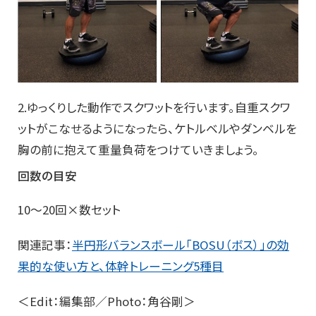
2.ゆっくりした動作でスクワットを行います。自重スクワ
ットがこなせるようになったら、ケトルベルやダンベルを
胸の前に抱えて重量負荷をつけていきましょう。
回数の目安
10～20回×数セット
関連記事：
半円形バランスボール「BOSU（ボス）」の効
果的な使い方と、体幹トレーニング5種目
＜Edit：編集部／Photo：角谷剛＞