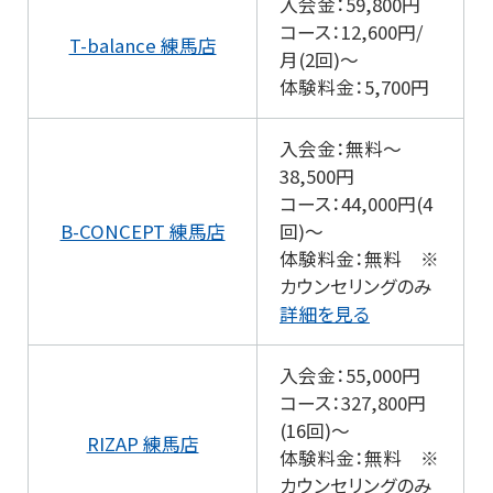
入会金：59,800円
コース：12,600円/
T-balance 練馬店
月(2回)～
体験料金：5,700円
入会金：無料～
38,500円
コース：44,000円(4
B-CONCEPT 練馬店
回)～
体験料金：無料 ※
カウンセリングのみ
詳細を見る
入会金：55,000円
コース：327,800円
(16回)～
RIZAP 練馬店
体験料金：無料 ※
カウンセリングのみ