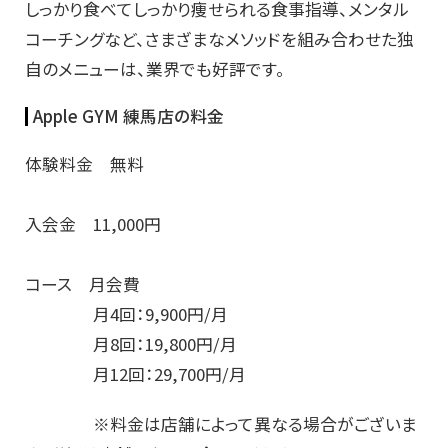
しっかり食べてしっかり痩せられる食事指導、メンタル
コーチングなど、さまざまなメソッドを組み合わせた独
自のメニューは、業界でも好評です。
Apple GYM 練馬店の料金
体験料金 無料
入会金 11,000円
コース 月会費
月4回：9,900円/月
月8回：19,800円/月
月12回：29,700円/月
※料金は店舗によって異なる場合がございま