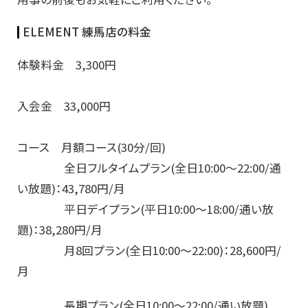
ELEMENT 練馬店の料金
体験料金 3,300円
入会金 33,000円
コース 月額コース(30分/回)
全日フルタイムプラン(全日10:00〜22:00/通
い放題)：43,780円/月
平日デイプラン(平日10:00〜18:00/通い放
題)：38,280円/月
月8回プラン(全日10:00〜22:00)：28,600円/
月
長期プラン(全日10:00〜22:00/通い放題)