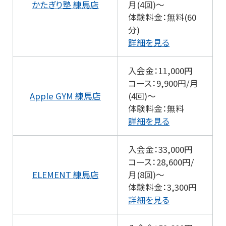
かたぎり塾 練馬店
月(4回)～
体験料金：無料(60
分)
詳細を見る
入会金：11,000円
コース：9,900円/月
Apple GYM 練馬店
(4回)～
体験料金：無料
詳細を見る
入会金：33,000円
コース：28,600円/
ELEMENT 練馬店
月(8回)～
体験料金：3,300円
詳細を見る