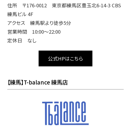
住所 〒176-0012 東京都練馬区豊玉北6-14-3 CBS
練馬ビル 4F
アクセス 練馬駅より徒歩5分
営業時間 10:00～22:00
定休日 なし
公式HPはこちら
【練馬】T-balance 練馬店