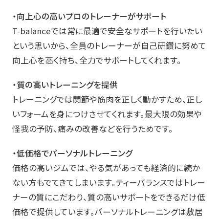
・向上心の高いプロのトレーナーがサポート
T-balanceでは常に最適で安全なサポートを行いたい
という思いから、全員のトレーナーが自己研鑽に努めて
向上心を高く持ち、全力でサポートしてくれます。
・質の高いトレーニングを提供
トレーニングでは関節や筋肉を正しく動かすため、正し
いフォームを身につけさせてくれます。最大限の効果や
怪我の予防、痛みの改善などを行うためです。
・低価格でパーソナルトレーニング
価格の高いジムでは、やる気があっても経済的に続か
ない方もでてきてしまいます。ティーバランスではトレー
ナーの質にこだわり、質の高いサポートをできるだけ低
価格で提供しています。パーソナルトレーニングは敷居