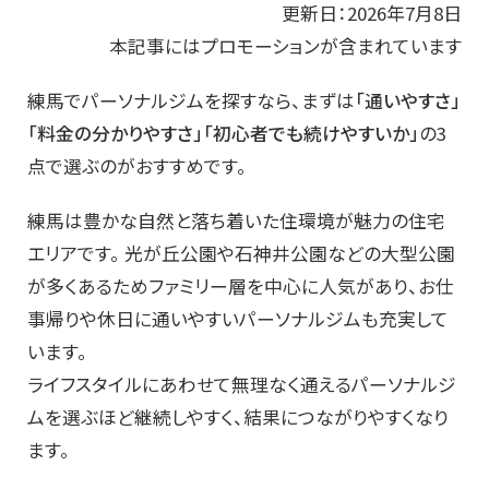
更新日：2026年7月8日
本記事にはプロモーションが含まれています
練馬でパーソナルジムを探すなら、まずは
「通いやすさ」
「料金の分かりやすさ」「初心者でも続けやすいか」
の3
点で選ぶのがおすすめです。
練馬は豊かな自然と落ち着いた住環境が魅力の住宅
エリアです。 光が丘公園や石神井公園などの大型公園
が多くあるためファミリー層を中心に人気があり、お仕
事帰りや休日に通いやすいパーソナルジムも充実して
います。
ライフスタイルにあわせて無理なく通えるパーソナルジ
ムを選ぶほど継続しやすく、結果につながりやすくなり
ます。