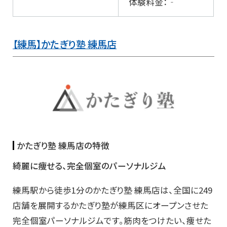
体験料金：‐
【練馬】かたぎり塾 練馬店
かたぎり塾 練馬店の特徴
綺麗に痩せる、完全個室のパーソナルジム
練馬駅から徒歩1分のかたぎり塾 練馬店は、全国に249
店舗を展開するかたぎり塾が練馬区にオープンさせた
完全個室パーソナルジムです。筋肉をつけたい、痩せた