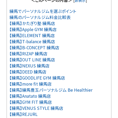
＜このページの内容＞
[
非表示
]
練馬でパーソナルジムを選ぶポイント
練馬のパーソナルジム料金比較表
【練馬】かたぎり塾 練馬店
【練馬】Apple GYM 練馬店
【練馬】ELEMENT 練馬店
【練馬】T-balance 練馬店
【練馬】B-CONCEPT 練馬店
【練馬】RIZAP 練馬店
【練馬】OUT LINE 練馬店
【練馬】NEXUS 練馬店
【練馬】DEED 練馬店
【練馬】GOODLIFE GYM 練馬店
【練馬】more fit 練馬店
【練馬】練馬豊玉パーソナルジム Be Healthier
【練馬】Anatato 練馬店
【練馬】GYM FIT 練馬店
【練馬】VENUS STYLE 練馬店
【練馬】REJURL