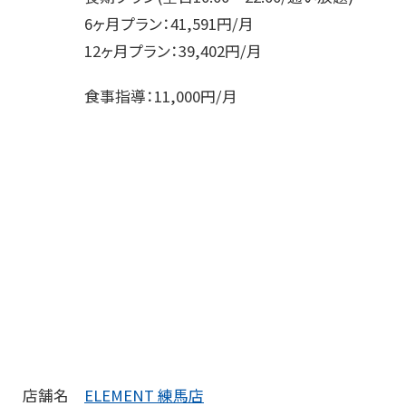
6ヶ月プラン：41,591円/月
12ヶ月プラン：39,402円/月
食事指導：11,000円/月
店舗名
ELEMENT 練馬店