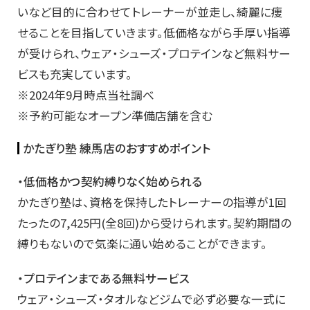
いなど目的に合わせてトレーナーが並走し、綺麗に痩
せることを目指していきます。低価格ながら手厚い指導
が受けられ、ウェア・シューズ・プロテインなど無料サー
ビスも充実しています。
※2024年9月時点当社調べ
※予約可能なオープン準備店舗を含む
かたぎり塾 練馬店のおすすめポイント
・低価格かつ契約縛りなく始められる
かたぎり塾は、資格を保持したトレーナーの指導が1回
たったの7,425円(全8回)から受けられます。契約期間の
縛りもないので気楽に通い始めることができます。
・プロテインまである無料サービス
ウェア・シューズ・タオルなどジムで必ず必要な一式に