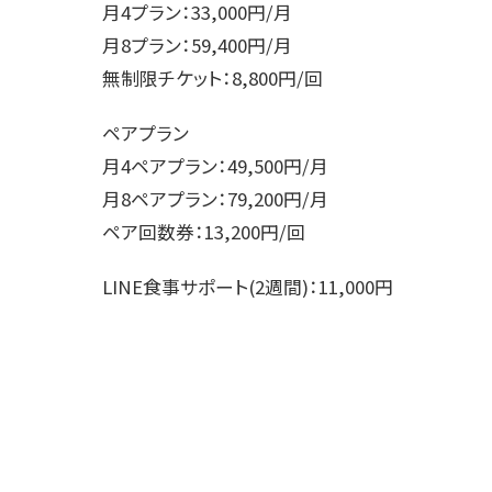
月4プラン：33,000円/月
月8プラン：59,400円/月
無制限チケット：8,800円/回
ペアプラン
月4ペアプラン：49,500円/月
月8ペアプラン：79,200円/月
ペア回数券：13,200円/回
LINE食事サポート(2週間)：11,000円