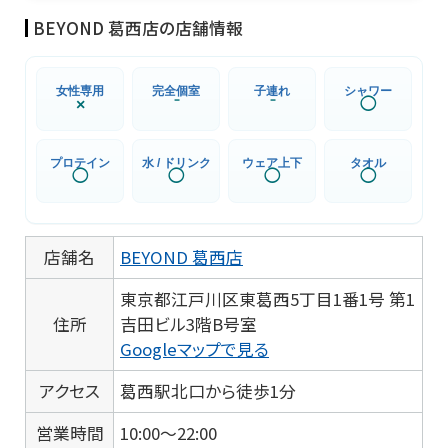
BEYOND 葛西店の店舗情報
女性専用
完全個室
子連れ
シャワー
×
⁻
⁻
◯
プロテイン
水 / ドリンク
ウェア上下
タオル
◯
◯
◯
◯
店舗名
BEYOND 葛西店
東京都江戸川区東葛西5丁目1番1号 第1
住所
吉田ビル3階B号室
Googleマップで見る
アクセス
葛西駅北口から徒歩1分
営業時間
10:00〜22:00