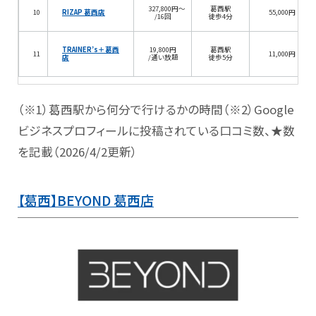
327,800円～
葛西駅
10
RIZAP 葛西店
55,000円
/16回
徒歩4分
TRAINER’s＋葛西
19,800円
葛西駅
11
11,000円
店
/通い放題
徒歩5分
（※1）葛西駅から何分で行けるかの時間（※2）Google
ビジネスプロフィールに投稿されている口コミ数、★数
を記載（2026/4/2更新）
【葛西】BEYOND 葛西店