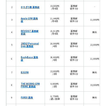
33,000円
葛西駅
2
かたぎり塾 葛西店
⁻
/月4回
徒歩3分
Apple GYM 葛西
11,440円
葛西駅
3
11,000円
店
/月4回
徒歩1分
REVOIST 葛西駅
21,912円
葛西駅
4
無料
前店
/月4回
徒歩4分
1NDLY Personal
18,000円
葛西駅
5
22,000円
Gym 葛西店
/4回
徒歩4分
BodyBase 葛西
30,000円
葛西駅
6
11,000円
店
/4回
徒歩1分
22,000円
葛西駅
7
B3GYM
無料
/2回
徒歩6分
THE WORKS GYM
9,900円
葛西駅
8
33,000円
PRIME 葛西店
/2回
徒歩3分
8,778円
葛西駅
9
FURDI 葛西
無料
/通い放題
徒歩3分