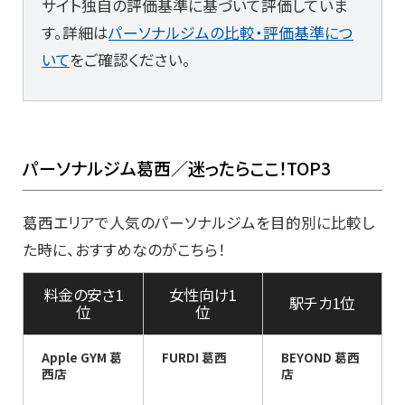
サイト独自の評価基準に基づいて評価していま
す。詳細は
パーソナルジムの比較・評価基準につ
いて
をご確認ください。
パーソナルジム葛西／迷ったらここ！TOP3
葛西エリアで人気のパーソナルジムを目的別に比較し
た時に、おすすめなのがこちら！
料金の安さ1
女性向け1
駅チカ1位
位
位
Apple GYM 葛
FURDI 葛西
BEYOND 葛西
西店
店