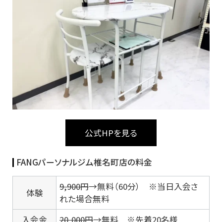
公式HPを見る
FANGパーソナルジム椎名町店の料金
9,900円
→無料（60分） ※当日入会さ
体験
れた場合無料
入会金
20,000円
→無料 ※先着20名様