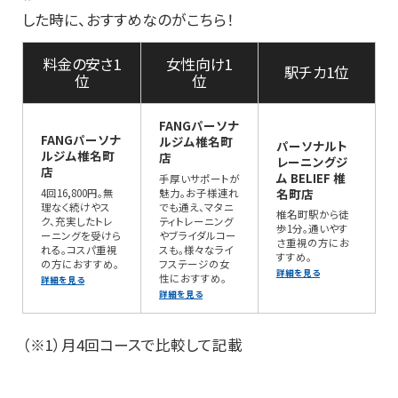
した時に、おすすめなのがこちら！
料金の安さ1
女性向け1
駅チカ1位
位
位
FANGパーソナ
FANGパーソナ
ルジム椎名町
パーソナルト
ルジム椎名町
店
レーニングジ
店
ム BELIEF 椎
手厚いサポートが
名町店
4回16,800円。無
魅力。お子様連れ
理なく続けやス
でも通え、マタニ
椎名町駅から徒
ク、充実したトレ
ティトレーニング
歩1分。通いやす
ーニングを受けら
やブライダルコー
さ重視の方にお
れる。コスパ重視
スも。様々なライ
すすめ。
の方におすすめ。
フステージの女
詳細を見る
性におすすめ。
詳細を見る
詳細を見る
（※1）月4回コースで比較して記載