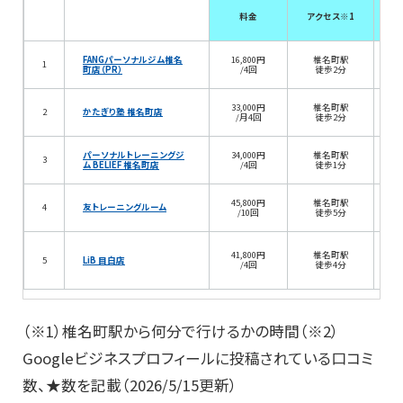
料金
アクセス※1
FANGパーソナルジム椎名
16,800円
椎名町駅
2
1
町店（PR）
/4回
徒歩2分
33,000円
椎名町駅
2
かたぎり塾 椎名町店
/月4回
徒歩2分
パーソナルトレーニングジ
34,000円
椎名町駅
3
1
ム BELIEF 椎名町店
/4回
徒歩1分
45,800円
椎名町駅
4
友トレーニングルーム
1
/10回
徒歩5分
41,800円
椎名町駅
5
LiB 目白店
2
/4回
徒歩4分
（※1）椎名町駅から何分で行けるかの時間（※2）
Googleビジネスプロフィールに投稿されている口コミ
数、★数を記載（2026/5/15更新）